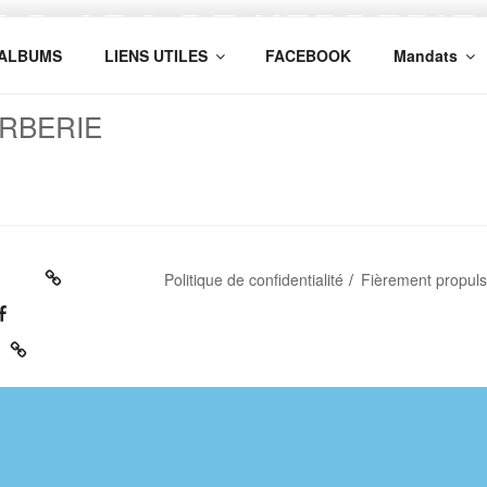
 D ARC DE VERBERIE
ALBUMS
LIENS UTILES
FACEBOOK
Mandats
ié FFTA :Fédération Française de Tir à l'Arc
ERBERIE
Politique de confidentialité
Fièrement propul