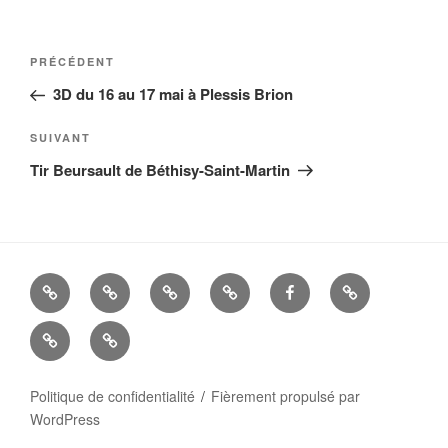
Navigation
Article
PRÉCÉDENT
de
précédent
3D du 16 au 17 mai à Plessis Brion
l’article
Article
SUIVANT
suivant
Tir Beursault de Béthisy-Saint-Martin
La
Histoire
ALBUMS
LIENS
FACEBOOK
Mandats
Cie
UTILES
Nous
–
d’Arc
contacter
Politique de confidentialité
Fièrement propulsé par
WordPress