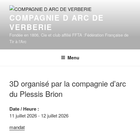
Aller
au
COMPAGNIE D ARC DE
contenu
VERBERIE
principal
Fondée en 1806, Cie et club affilié FFTA :Fédération Française de
Tir à l'Arc
Menu
3D organisé par la compagnie d’arc
du Plessis Brion
Date / Heure :
11 juillet 2026 - 12 juillet 2026
mandat