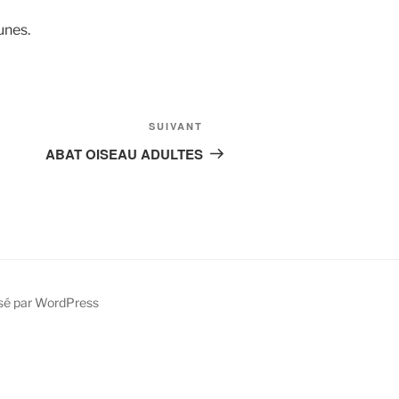
unes.
Article
SUIVANT
suivant
ABAT OISEAU ADULTES
sé par WordPress