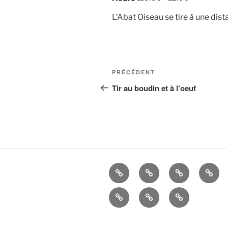
L’Abat Oiseau se tire à une dis
Navigation
Article
PRÉCÉDENT
de
précédent
Tir au boudin et à l’oeuf
l’article
La
Histoire
ALBUMS
LIEN
Cie
UTIL
Mandats
Nous
–
d’Arc
contacter