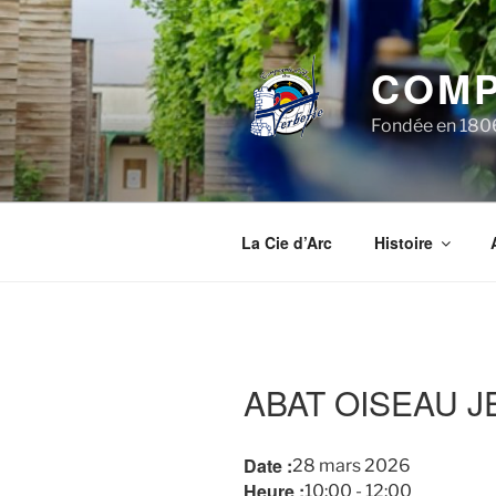
Aller
au
contenu
COMP
principal
Fondée en 1806,
La Cie d’Arc
Histoire
ABAT OISEAU 
Date :
28 mars 2026
Heure :
10:00
-
12:00