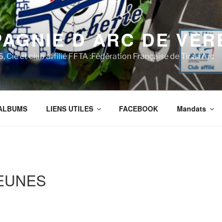
AGNIE D ARC DE VER
 Cie et club affilié FFTA :Fédération Française de Tir à l'Arc
ALBUMS
LIENS UTILES
FACEBOOK
Mandats
JEUNES