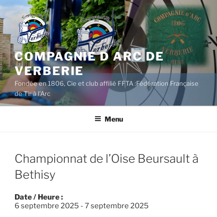
Aller
au
contenu
principal
COMPAGNIE D ARC DE
VERBERIE
Fondée en 1806, Cie et club affilié FFTA :Fédération Française
de Tir à l'Arc
Menu
Championnat de l’Oise Beursault à
Bethisy
Date / Heure :
6 septembre 2025 - 7 septembre 2025