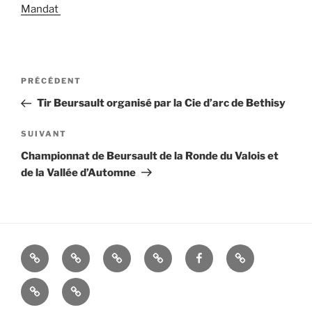
Mandat
Navigation
Article
PRÉCÉDENT
de
précédent
Tir Beursault organisé par la Cie d’arc de Bethisy
l’article
Article
SUIVANT
suivant
Championnat de Beursault de la Ronde du Valois et
de la Vallée d’Automne
La
Histoire
ALBUMS
LIENS
FACEBOOK
Mandats
Cie
UTILES
Nous
–
d’Arc
contacter