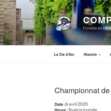
Aller
au
contenu
COMP
principal
Fondée en 1806,
La Cie d’Arc
Histoire
Championnat de 
Date :
6 avril 2025
Heure :
Toute la journée