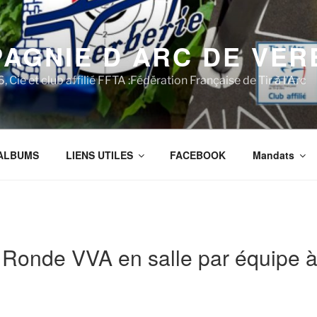
AGNIE D ARC DE VER
 Cie et club affilié FFTA :Fédération Française de Tir à l'Arc
ALBUMS
LIENS UTILES
FACEBOOK
Mandats
Ronde VVA en salle par équipe à