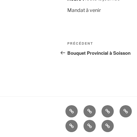
Mandat à venir
Navigation
Article
PRÉCÉDENT
de
précédent
Bouquet Provincial à Soisson
l’article
La
Histoire
ALBUMS
LIEN
Cie
UTIL
Mandats
Nous
–
d’Arc
contacter