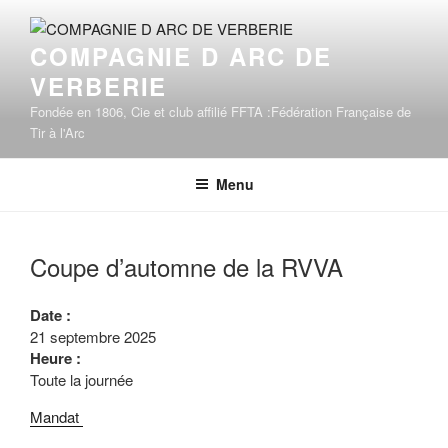
Aller
au
COMPAGNIE D ARC DE
contenu
VERBERIE
principal
Fondée en 1806, Cie et club affilié FFTA :Fédération Française de
Tir à l'Arc
Menu
Coupe d’automne de la RVVA
Date :
21 septembre 2025
Heure :
Toute la journée
Mandat