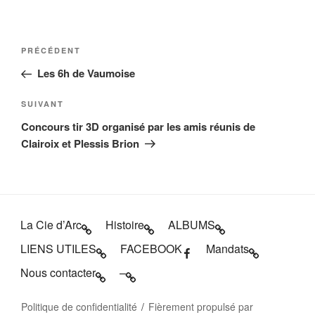
Navigation
Article
PRÉCÉDENT
de
précédent
Les 6h de Vaumoise
l’article
Article
SUIVANT
suivant
Concours tir 3D organisé par les amis réunis de
Clairoix et Plessis Brion
La Cie d’Arc
Histoire
ALBUMS
LIENS UTILES
FACEBOOK
Mandats
Nous contacter
–
Politique de confidentialité
Fièrement propulsé par