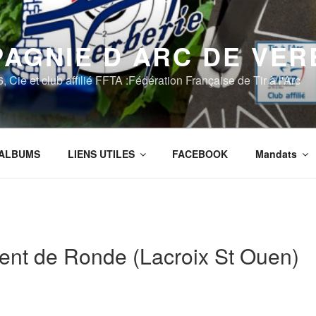
AGNIE D ARC DE VER
Cie et club affilié FFTA :Fédération Française de Tir à l'Arc
ALBUMS
LIENS UTILES
FACEBOOK
Mandats
ent de Ronde (Lacroix St Ouen)