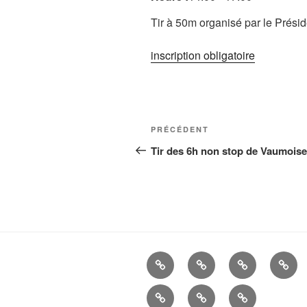
Tir à 50m organisé par le Prési
inscription obligatoire
Navigation
Article
PRÉCÉDENT
de
précédent
Tir des 6h non stop de Vaumois
l’article
La
Histoire
ALBUMS
LIEN
Cie
UTIL
Mandats
Nous
–
d’Arc