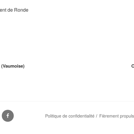
dent de Ronde
e (Vaumoise)
C
S
FACEBOOK
Politique de confidentialité
Fièrement propul
ES