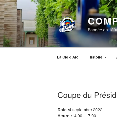
Aller
au
contenu
COMP
principal
Fondée en 1806, 
La Cie d’Arc
Histoire
Coupe du Présid
Date :
4 septembre 2022
Heure :
14:00
-
17:00