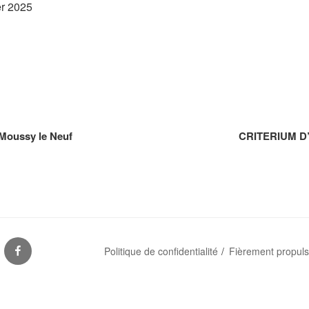
er 2025
Moussy le Neuf
CRITERIUM D’
S
FACEBOOK
Politique de confidentialité
Fièrement propul
ES