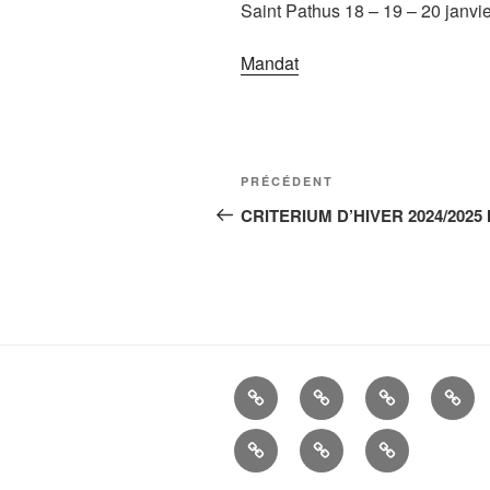
Saint Pathus 18 – 19 – 20 janvi
Mandat
Navigation
Article
PRÉCÉDENT
de
précédent
CRITERIUM D’HIVER 2024/2025 
l’article
La
Histoire
ALBUMS
LIEN
Cie
UTIL
Mandats
Nous
–
d’Arc
contacter