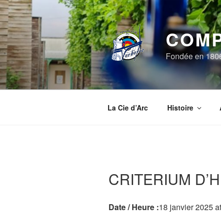
Aller
au
contenu
COMP
principal
Fondée en 1806, 
La Cie d’Arc
Histoire
CRITERIUM D’HI
Date / Heure :
18 janvier 2025
a