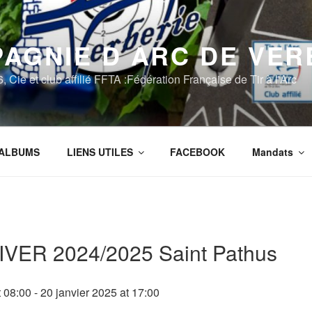
AGNIE D ARC DE VER
Cie et club affilié FFTA :Fédération Française de Tir à l'Arc
ALBUMS
LIENS UTILES
FACEBOOK
Mandats
VER 2024/2025 Saint Pathus
t
08:00
-
20 janvier 2025
at
17:00