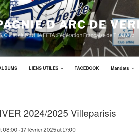
AGNIE D ARC DE VER
 Cie et club affilié FFTA :Fédération Française de Tir à l'Arc
ALBUMS
LIENS UTILES
FACEBOOK
Mandats
ER 2024/2025 Villeparisis
t
08:00
-
17 février 2025
at
17:00