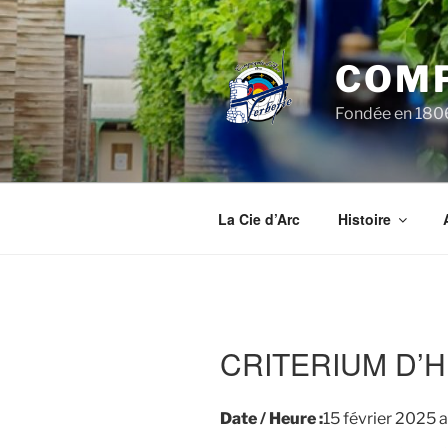
Aller
au
contenu
COMP
principal
Fondée en 1806,
La Cie d’Arc
Histoire
CRITERIUM D’HIV
Date / Heure :
15 février 2025
a