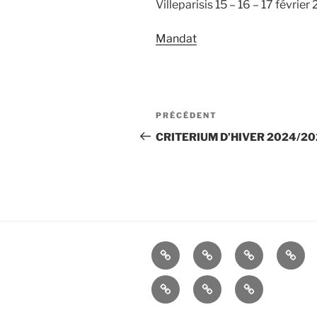
Villeparisis 15 – 16 – 17 février
Mandat
Navigation
Article
PRÉCÉDENT
de
précédent
CRITERIUM D’HIVER 2024/202
l’article
La
Histoire
ALBUMS
LIEN
Cie
UTIL
Mandats
Nous
–
d’Arc
contacter