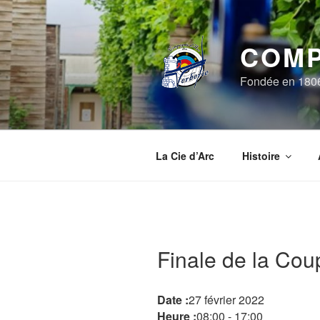
Aller
au
contenu
COMP
principal
Fondée en 1806, 
La Cie d’Arc
Histoire
Finale de la Cou
Date :
27 février 2022
Heure :
08:00
-
17:00