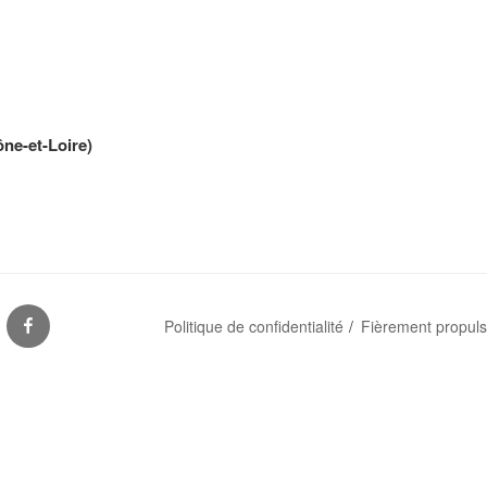
ne-et-Loire)
S
FACEBOOK
Politique de confidentialité
Fièrement propul
ES