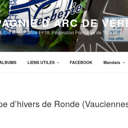
AGNIE D ARC DE VER
Cie et club affilié FFTA :Fédération Française de Tir à l'Arc
ALBUMS
LIENS UTILES
FACEBOOK
Mandats
pe d’hivers de Ronde (Vaucienne