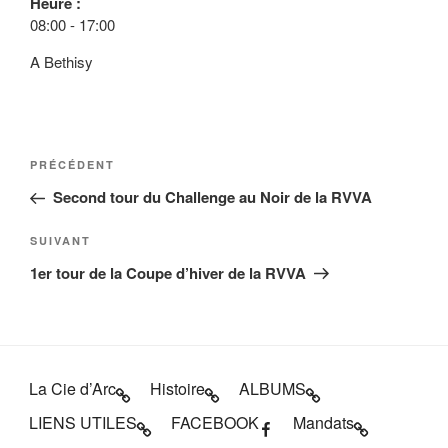
Heure :
08:00
-
17:00
A Bethisy
Navigation
Article
PRÉCÉDENT
de
précédent
Second tour du Challenge au Noir de la RVVA
l’article
Article
SUIVANT
suivant
1er tour de la Coupe d’hiver de la RVVA
La Cie d’Arc
Histoire
ALBUMS
LIENS UTILES
FACEBOOK
Mandats