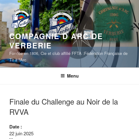
Aller
au
contenu
principal
COMPAGNIE D ARC DE
VERBERIE
Fondée en 1806, Cie et club affilié FFTA :Fédération Française de
Tir à l'Arc
Menu
Finale du Challenge au Noir de la
RVVA
Date :
22 juin 2025