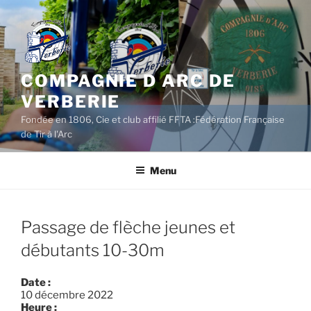
Aller
au
contenu
principal
COMPAGNIE D ARC DE
VERBERIE
Fondée en 1806, Cie et club affilié FFTA :Fédération Française
de Tir à l'Arc
Menu
Passage de flèche jeunes et
débutants 10-30m
Date :
10 décembre 2022
Heure :