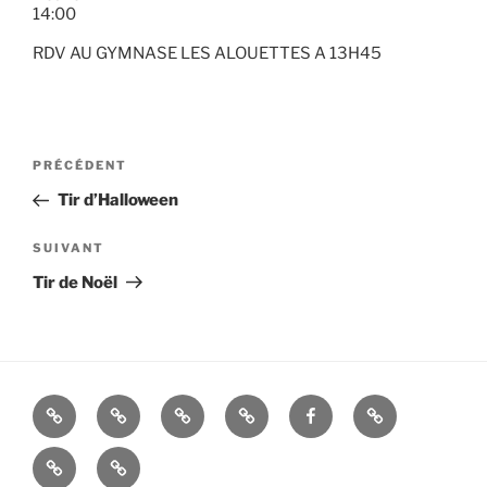
14:00
RDV AU GYMNASE LES ALOUETTES A 13H45
Navigation
Article
PRÉCÉDENT
de
précédent
Tir d’Halloween
l’article
Article
SUIVANT
suivant
Tir de Noël
La
Histoire
ALBUMS
LIENS
FACEBOOK
Mandats
Cie
UTILES
Nous
–
d’Arc