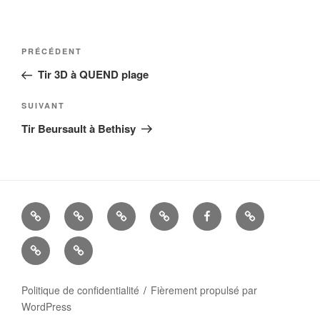
Navigation
Article
PRÉCÉDENT
de
précédent
Tir 3D à QUEND plage
l’article
Article
SUIVANT
suivant
Tir Beursault à Bethisy
La
Histoire
ALBUMS
LIENS
FACEBOOK
Mandats
Cie
UTILES
Nous
–
d’Arc
contacter
Politique de confidentialité
Fièrement propulsé par
WordPress