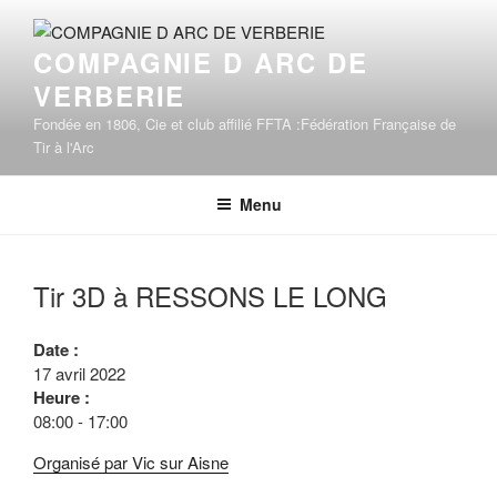
Aller
au
COMPAGNIE D ARC DE
contenu
VERBERIE
principal
Fondée en 1806, Cie et club affilié FFTA :Fédération Française de
Tir à l'Arc
Menu
Tir 3D à RESSONS LE LONG
Date :
17 avril 2022
Heure :
08:00
-
17:00
Organisé par Vic sur Aisne