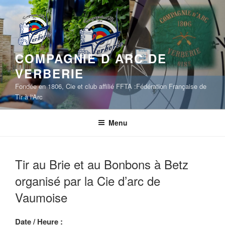
Aller
au
contenu
principal
COMPAGNIE D ARC DE
VERBERIE
Fondée en 1806, Cie et club affilié FFTA :Fédération Française de
Tir à l'Arc
Menu
Tir au Brie et au Bonbons à Betz
organisé par la Cie d’arc de
Vaumoise
Date / Heure :