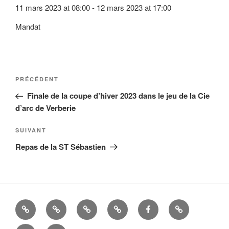
11 mars 2023
at
08:00
-
12 mars 2023
at
17:00
Mandat
Navigation
Article
PRÉCÉDENT
de
précédent
Finale de la coupe d’hiver 2023 dans le jeu de la Cie
l’article
d’arc de Verberie
Article
SUIVANT
suivant
Repas de la ST Sébastien
La
Histoire
ALBUMS
LIENS
FACEBOOK
Mandats
Cie
UTILES