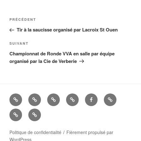
Navigation
Article
PRÉCÉDENT
de
précédent
Tir à la saucisse organisé par Lacroix St Ouen
l’article
Article
SUIVANT
suivant
Championnat de Ronde VVA en salle par équipe
organisé par la Cie de Verberie
La
Histoire
ALBUMS
LIENS
FACEBOOK
Mandats
Cie
UTILES
Nous
–
d’Arc
contacter
Politique de confidentialité
Fièrement propulsé par
WordPress