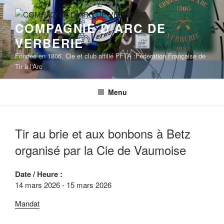
Aller
au
COMPAGNIE D ARC DE
contenu
VERBERIE
principal
Fondée en 1806, Cie et club affilié FFTA :Fédération Française de
Tir à l'Arc
Menu
Tir au brie et aux bonbons à Betz
organisé par la Cie de Vaumoise
Date / Heure :
14 mars 2026 - 15 mars 2026
Mandat