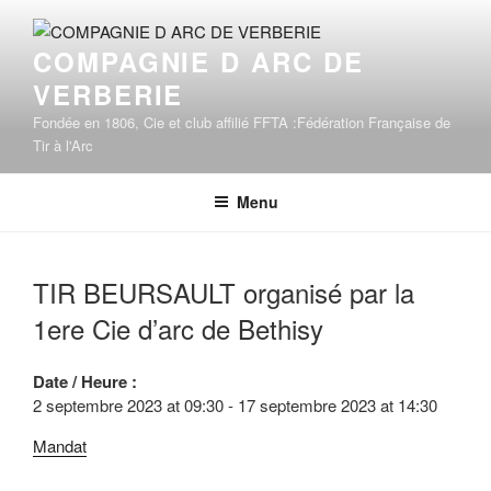
Aller
au
COMPAGNIE D ARC DE
contenu
VERBERIE
principal
Fondée en 1806, Cie et club affilié FFTA :Fédération Française de
Tir à l'Arc
Menu
TIR BEURSAULT organisé par la
1ere Cie d’arc de Bethisy
Date / Heure :
2 septembre 2023
at
09:30
-
17 septembre 2023
at
14:30
Ma
ndat