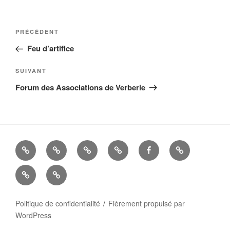
Navigation
Article
PRÉCÉDENT
de
précédent
Feu d’artifice
l’article
Article
SUIVANT
suivant
Forum des Associations de Verberie
La
Histoire
ALBUMS
LIENS
FACEBOOK
Mandats
Cie
UTILES
Nous
–
d’Arc
contacter
Politique de confidentialité
Fièrement propulsé par
WordPress