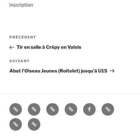
inscription
Navigation
Article
PRÉCÉDENT
de
précédent
Tir en salle à Crépy en Valois
l’article
Article
SUIVANT
suivant
Abat l’Oiseau Jeunes (Roitelet) jusqu’à U15
La
Histoire
ALBUMS
LIENS
FACEBOOK
Mandats
Cie
UTILES
Nous
–
d’Arc
contacter