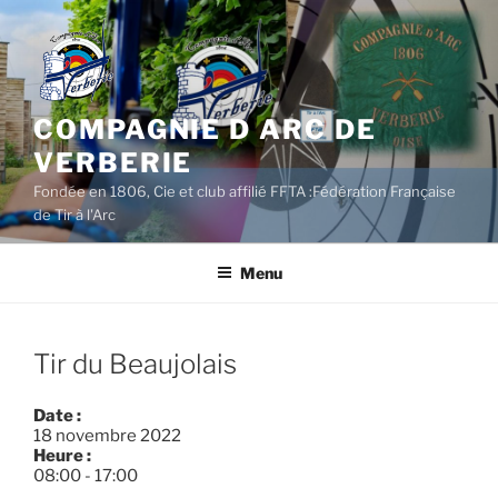
Aller
au
contenu
principal
COMPAGNIE D ARC DE
VERBERIE
Fondée en 1806, Cie et club affilié FFTA :Fédération Française
de Tir à l'Arc
Menu
Tir du Beaujolais
Date :
18 novembre 2022
Heure :
08:00
-
17:00