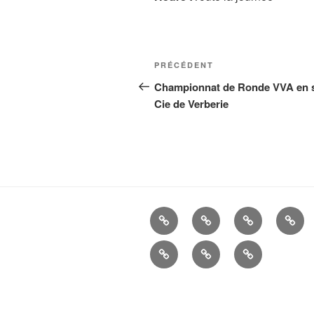
Navigation
Article
PRÉCÉDENT
de
précédent
Championnat de Ronde VVA en sa
Cie de Verberie
l’article
La
Histoire
ALBUMS
LIEN
Cie
UTIL
Mandats
Nous
–
d’Arc
contacter