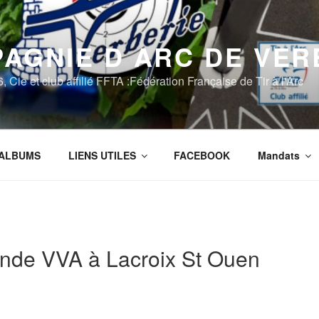
AGNIE D ARC DE VER
Cie et club affilié FFTA :Fédération Française de Tir à l'Arc
ALBUMS
LIENS UTILES
FACEBOOK
Mandats
onde VVA à Lacroix St Ouen