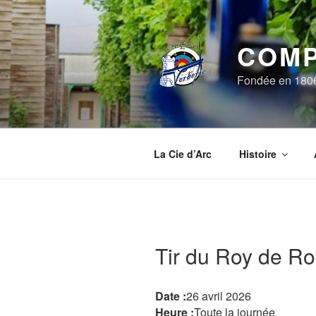
Aller
au
contenu
COMP
principal
Fondée en 1806, 
La Cie d’Arc
Histoire
Tir du Roy de R
Date :
26 avril 2026
Heure :
Toute la journée