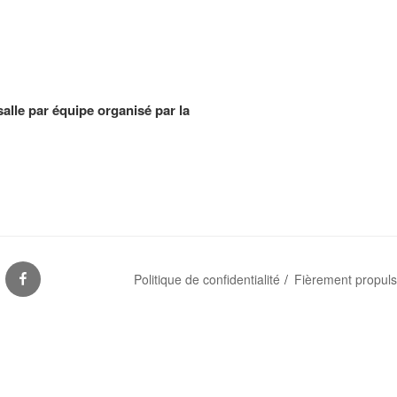
lle par équipe organisé par la
S
FACEBOOK
Politique de confidentialité
Fièrement propul
ES