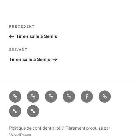
Navigation
Article
PRÉCÉDENT
de
précédent
Tir en salle à Senlis
l’article
Article
SUIVANT
suivant
Tir en salle à Senlis
La
Histoire
ALBUMS
LIENS
FACEBOOK
Mandats
Cie
UTILES
Nous
–
d’Arc
contacter
Politique de confidentialité
Fièrement propulsé par
WordPress