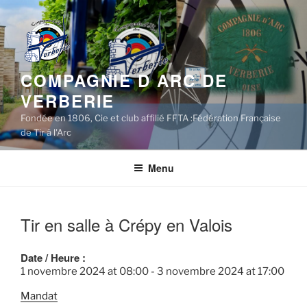
Aller
au
contenu
principal
COMPAGNIE D ARC DE
VERBERIE
Fondée en 1806, Cie et club affilié FFTA :Fédération Française
de Tir à l'Arc
Menu
Tir en salle à Crépy en Valois
Date / Heure :
1 novembre 2024
at
08:00
-
3 novembre 2024
at
17:00
Mandat