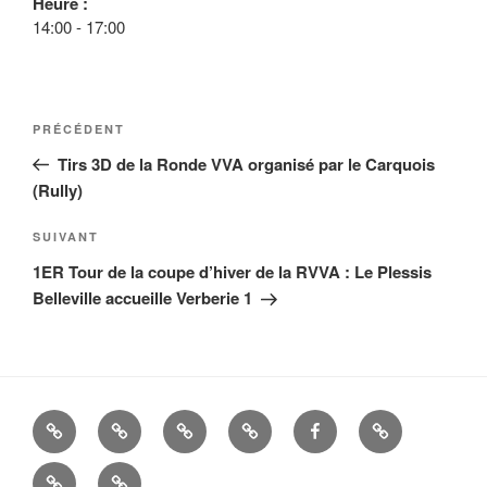
Heure :
14:00
-
17:00
Navigation
Article
PRÉCÉDENT
de
précédent
Tirs 3D de la Ronde VVA organisé par le Carquois
l’article
(Rully)
Article
SUIVANT
suivant
1ER Tour de la coupe d’hiver de la RVVA : Le Plessis
Belleville accueille Verberie 1
La
Histoire
ALBUMS
LIENS
FACEBOOK
Mandats
Cie
UTILES
Nous
–
d’Arc