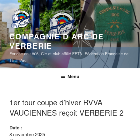
Aller
au
contenu
principal
COMPAGNIE D ARC DE
VERBERIE
Fondée en 1806, Cie et club affilié FFTA :Fédération Française de
Tir à l'Arc
Menu
1er tour coupe d’hiver RVVA
VAUCIENNES reçoit VERBERIE 2
Date :
8 novembre 2025