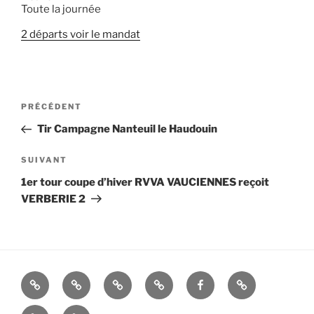
Toute la journée
2 départs voir le mandat
Navigation
Article
PRÉCÉDENT
de
précédent
Tir Campagne Nanteuil le Haudouin
l’article
Article
SUIVANT
suivant
1er tour coupe d’hiver RVVA VAUCIENNES reçoit
VERBERIE 2
La
Histoire
ALBUMS
LIENS
FACEBOOK
Mandats
Cie
UTILES
Nous
–