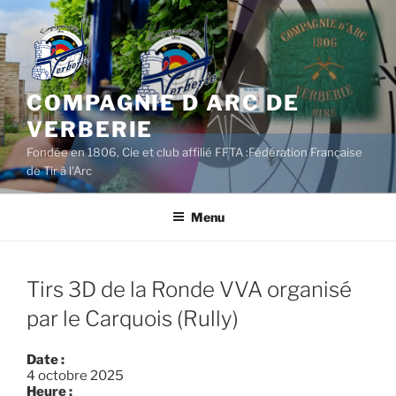
Aller
au
contenu
principal
COMPAGNIE D ARC DE
VERBERIE
Fondée en 1806, Cie et club affilié FFTA :Fédération Française
de Tir à l'Arc
Menu
Tirs 3D de la Ronde VVA organisé
par le Carquois (Rully)
Date :
4 octobre 2025
Heure :