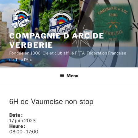
Aller
au
contenu
principal
COMPAGNIE D ARC DE
VERBERIE
Fondée en 1806, Cie et club affilié FFTA :Fédération Française
de Tir à l'Arc
Menu
6H de Vaumoise non-stop
Date :
17 juin 2023
Heure :
08:00
-
17:00