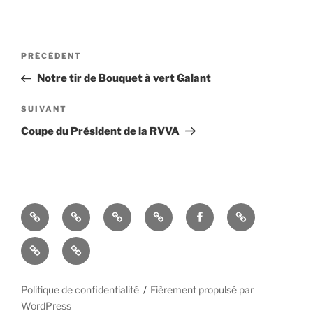
Navigation
Article
PRÉCÉDENT
de
précédent
Notre tir de Bouquet à vert Galant
l’article
Article
SUIVANT
suivant
Coupe du Président de la RVVA
La
Histoire
ALBUMS
LIENS
FACEBOOK
Mandats
Cie
UTILES
Nous
–
d’Arc
contacter
Politique de confidentialité
Fièrement propulsé par
WordPress