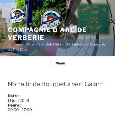
Aller
au
contenu
principal
COMPAGNIE D ARC DE
VERBERIE
Fondée en 1806, Cie et club affilié FFTA :Fédération Française
de Tir à l'Arc
Menu
Notre tir de Bouquet à vert Galant
Date :
11 juin 2023
Heure :
09:00
-
17:00