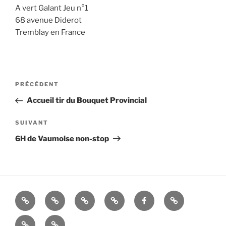
A vert Galant Jeu n°1
68 avenue Diderot
Tremblay en France
Navigation
Article
PRÉCÉDENT
de
précédent
Accueil tir du Bouquet Provincial
l’article
Article
SUIVANT
suivant
6H de Vaumoise non-stop
La
Histoire
ALBUMS
LIENS
FACEBOOK
Mandats
Cie
UTILES
Nous
–
d’Arc