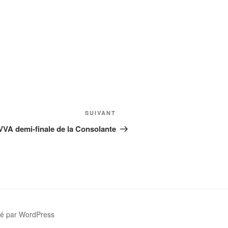
Article
SUIVANT
suivant
VVA demi-finale de la Consolante
sé par WordPress