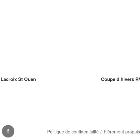
 Lacroix St Ouen
Coupe d’hivers R
S
FACEBOOK
Politique de confidentialité
Fièrement propul
ES