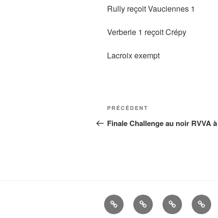
Rully reçoit Vauciennes 1
Verberie 1 reçoit Crépy
Lacroix exempt
Navigation
Article
PRÉCÉDENT
de
précédent
Finale Challenge au noir RVVA à
l’article
La
Histoire
ALBUMS
LIEN
Cie
UTIL