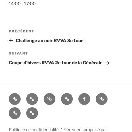
14:00
-
17:00
Navigation
Article
PRÉCÉDENT
de
précédent
Challenge au noir RVVA 3e tour
l’article
Article
SUIVANT
suivant
Coupe d’hivers RVVA 2e tour de la Générale
La
Histoire
ALBUMS
LIENS
FACEBOOK
Mandats
Cie
UTILES
Nous
–
d’Arc
contacter
Politique de confidentialité
Fièrement propulsé par