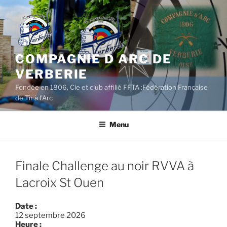
Aller
au
contenu
principal
COMPAGNIE D ARC DE
VERBERIE
Fondée en 1806, Cie et club affilié FFTA :Fédération Française
de Tir à l'Arc
Menu
Finale Challenge au noir RVVA à
Lacroix St Ouen
Date :
12 septembre 2026
Heure :